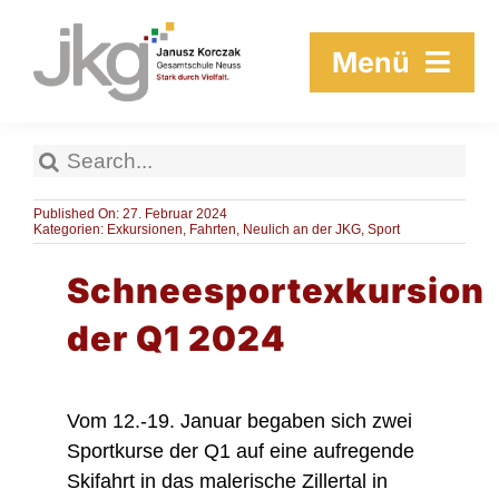
Zum
Inhalt
Menü
springen
Menschen
Suche
nach:
Unser Schulprogramm
Published On: 27. Februar 2024
Kategorien:
Exkursionen
,
Fahrten
,
Neulich an der JKG
,
Sport
Unsere Schulstruktur
Schneesportexkursion
der Q1 2024
Unser Schulleben
Aktuelles
Vom 12.-19. Januar begaben sich zwei
Sportkurse der Q1 auf eine aufregende
Service
Skifahrt in das malerische Zillertal in